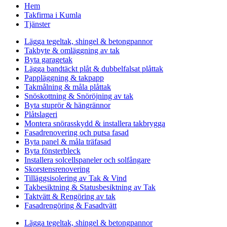
Hem
Takfirma i Kumla
Tjänster
Lägga tegeltak, shingel & betongpannor
Takbyte & omläggning av tak
Byta garagetak
Lägga bandtäckt plåt & dubbelfalsat plåttak
Pappläggning & takpapp
Takmålning & måla plåttak
Snöskottning & Snöröjning av tak
Byta stuprör & hängrännor
Plåtslageri
Montera snörasskydd & installera takbrygga
Fasadrenovering och putsa fasad
Byta panel & måla träfasad
Byta fönsterbleck
Installera solcellspaneler och solfångare
Skorstensrenovering
Tilläggsisolering av Tak & Vind
Takbesiktning & Statusbesiktning av Tak
Taktvätt & Rengöring av tak
Fasadrengöring & Fasadtvätt
Lägga tegeltak, shingel & betongpannor