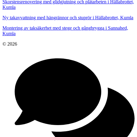
Skorstensrenovering med glidgjutning och plåtarbeten i Hällabrottet,
Kumla
Ny takavvattning med hängrännor och stuprör i Hällabrottet, Kumla
Montering av taksäkerhet med stege och gångbrygga i Sannahed,
Kumla
© 2026