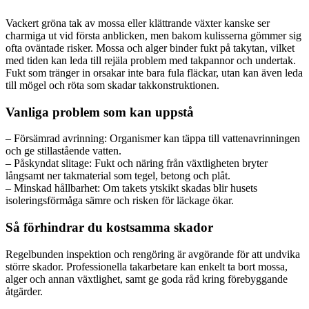
Vackert gröna tak av mossa eller klättrande växter kanske ser
charmiga ut vid första anblicken, men bakom kulisserna gömmer sig
ofta oväntade risker. Mossa och alger binder fukt på takytan, vilket
med tiden kan leda till rejäla problem med takpannor och undertak.
Fukt som tränger in orsakar inte bara fula fläckar, utan kan även leda
till mögel och röta som skadar takkonstruktionen.
Vanliga problem som kan uppstå
– Försämrad avrinning: Organismer kan täppa till vattenavrinningen
och ge stillastående vatten.
– Påskyndat slitage: Fukt och näring från växtligheten bryter
långsamt ner takmaterial som tegel, betong och plåt.
– Minskad hållbarhet: Om takets ytskikt skadas blir husets
isoleringsförmåga sämre och risken för läckage ökar.
Så förhindrar du kostsamma skador
Regelbunden inspektion och rengöring är avgörande för att undvika
större skador. Professionella takarbetare kan enkelt ta bort mossa,
alger och annan växtlighet, samt ge goda råd kring förebyggande
åtgärder.