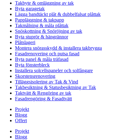
Takbyte & omläggning av tak
Byta garagetak
Lägga bandtäckt plåt & dubbelfalsat plåttak
Pappläggning & takpapp
Takmålning & måla plåttak
Snöskottning & Snöröjning av tak
Byta stuprör & hängrännor
Plåtslageri
Montera snörasskydd & installera takbrygga
Fasadrenovering och putsa fasad
Byta panel & måla träfasad
Byta fönsterbleck
Installera solcellspaneler och solfångare
Skorstensrenovering
Tilläggsisolering av Tak & Vind
Takbesiktning & Statusbesiktning av Tak
Taktvätt & Rengöring av tak
Fasadrengöring & Fasadtvätt
Projekt
Blogg
Offert
Projekt
Blogg