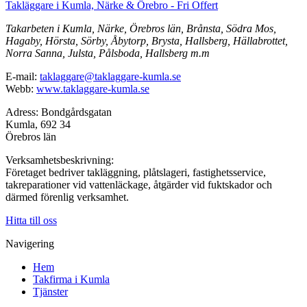
Takläggare i Kumla, Närke & Örebro - Fri Offert
Takarbeten i Kumla, Närke, Örebros län, Brånsta, Södra Mos,
Hagaby, Hörsta, Sörby, Åbytorp, Brysta, Hallsberg, Hällabrottet,
Norra Sanna, Julsta, Pålsboda, Hallsberg m.m
E-mail:
taklaggare@taklaggare-kumla.se
Webb:
www.taklaggare-kumla.se
Adress: Bondgårdsgatan
Kumla, 692 34
Örebros län
Verksamhetsbeskrivning:
Företaget bedriver takläggning, plåtslageri, fastighetsservice,
takreparationer vid vattenläckage, åtgärder vid fuktskador och
därmed förenlig verksamhet.
Hitta till oss
Navigering
Hem
Takfirma i Kumla
Tjänster