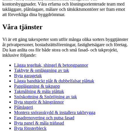
kontorsbyggnader. Våra erfarna och lösningsorienterade team med
takläggare, plåtslagare, målare och tätskiktsmontörer ser fram emot
att förverkliga dina byggdrömmar.
Våra tjänster
Vi är ett gäng takexperter som utför många olika sorters byggtjänster
åt privatpersoner, bostadsrättsföreningar, fastighetsägare och företag.
Du kan anlita oss för både stora och små fasad- och takprojekt,
inklusive följande:
Lägga tegeltak, shingel & betongpannor
Takbyte & omläggning av tak
Byta garagetak
Lägga bandtäckt plåt & dubbelfalsat plåttak
Pappläggning & takpapp
Takmålning & måla plåttak
Snöskottning & Snöröjning av tak
Byta stuprör & hängrännor
Plåtslageri
Montera snörasskydd & installera takbrygga
Fasadrenovering och putsa fasad
Byta panel & måla träfasad
Byta fönsterbleck