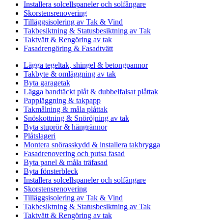
Installera solcellspaneler och solfångare
Skorstensrenovering
Tilläggsisolering av Tak & Vind
Takbesiktning & Statusbesiktning av Tak
Taktvätt & Rengöring av tak
Fasadrengöring & Fasadtvätt
Lägga tegeltak, shingel & betongpannor
Takbyte & omläggning av tak
Byta garagetak
Lägga bandtäckt plåt & dubbelfalsat plåttak
Pappläggning & takpapp
Takmålning & måla plåttak
Snöskottning & Snöröjning av tak
Byta stuprör & hängrännor
Plåtslageri
Montera snörasskydd & installera takbrygga
Fasadrenovering och putsa fasad
Byta panel & måla träfasad
Byta fönsterbleck
Installera solcellspaneler och solfångare
Skorstensrenovering
Tilläggsisolering av Tak & Vind
Takbesiktning & Statusbesiktning av Tak
Taktvätt & Rengöring av tak