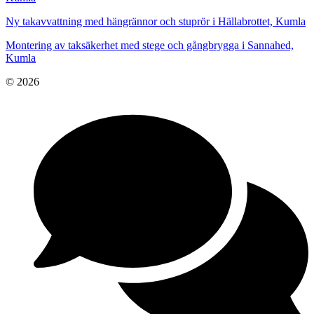
Ny takavvattning med hängrännor och stuprör i Hällabrottet, Kumla
Montering av taksäkerhet med stege och gångbrygga i Sannahed,
Kumla
© 2026