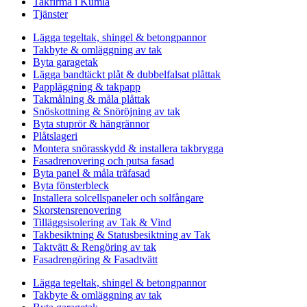
Takfirma i Kumla
Tjänster
Lägga tegeltak, shingel & betongpannor
Takbyte & omläggning av tak
Byta garagetak
Lägga bandtäckt plåt & dubbelfalsat plåttak
Pappläggning & takpapp
Takmålning & måla plåttak
Snöskottning & Snöröjning av tak
Byta stuprör & hängrännor
Plåtslageri
Montera snörasskydd & installera takbrygga
Fasadrenovering och putsa fasad
Byta panel & måla träfasad
Byta fönsterbleck
Installera solcellspaneler och solfångare
Skorstensrenovering
Tilläggsisolering av Tak & Vind
Takbesiktning & Statusbesiktning av Tak
Taktvätt & Rengöring av tak
Fasadrengöring & Fasadtvätt
Lägga tegeltak, shingel & betongpannor
Takbyte & omläggning av tak