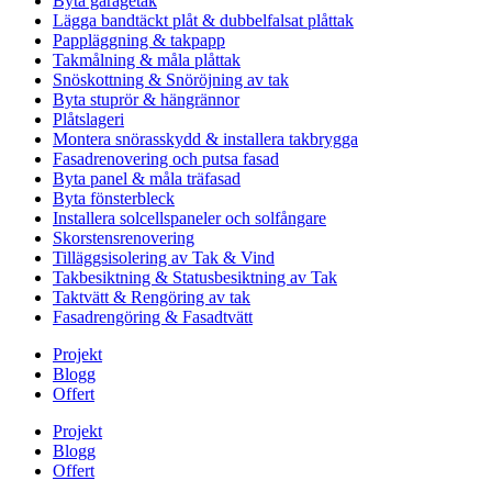
Byta garagetak
Lägga bandtäckt plåt & dubbelfalsat plåttak
Pappläggning & takpapp
Takmålning & måla plåttak
Snöskottning & Snöröjning av tak
Byta stuprör & hängrännor
Plåtslageri
Montera snörasskydd & installera takbrygga
Fasadrenovering och putsa fasad
Byta panel & måla träfasad
Byta fönsterbleck
Installera solcellspaneler och solfångare
Skorstensrenovering
Tilläggsisolering av Tak & Vind
Takbesiktning & Statusbesiktning av Tak
Taktvätt & Rengöring av tak
Fasadrengöring & Fasadtvätt
Projekt
Blogg
Offert
Projekt
Blogg
Offert