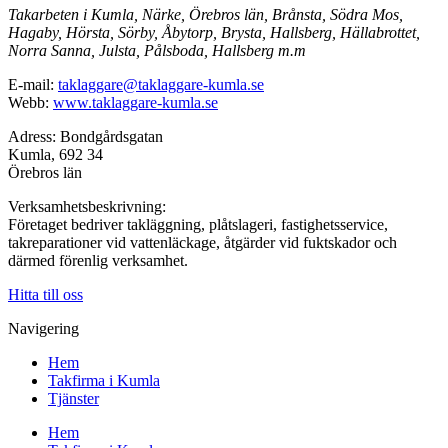
Takarbeten i Kumla, Närke, Örebros län, Brånsta, Södra Mos,
Hagaby, Hörsta, Sörby, Åbytorp, Brysta, Hallsberg, Hällabrottet,
Norra Sanna, Julsta, Pålsboda, Hallsberg m.m
E-mail:
taklaggare@taklaggare-kumla.se
Webb:
www.taklaggare-kumla.se
Adress: Bondgårdsgatan
Kumla, 692 34
Örebros län
Verksamhetsbeskrivning:
Företaget bedriver takläggning, plåtslageri, fastighetsservice,
takreparationer vid vattenläckage, åtgärder vid fuktskador och
därmed förenlig verksamhet.
Hitta till oss
Navigering
Hem
Takfirma i Kumla
Tjänster
Hem