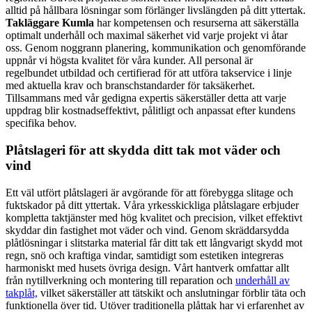
alltid på hållbara lösningar som förlänger livslängden på ditt yttertak.
Takläggare Kumla
har kompetensen och resurserna att säkerställa
optimalt underhåll och maximal säkerhet vid varje projekt vi åtar
oss. Genom noggrann planering, kommunikation och genomförande
uppnår vi högsta kvalitet för våra kunder. All personal är
regelbundet utbildad och certifierad för att utföra takservice i linje
med aktuella krav och branschstandarder för taksäkerhet.
Tillsammans med vår gedigna expertis säkerställer detta att varje
uppdrag blir kostnadseffektivt, pålitligt och anpassat efter kundens
specifika behov.
Plåtslageri för att skydda ditt tak mot väder och
vind
Ett väl utfört plåtslageri är avgörande för att förebygga slitage och
fuktskador på ditt yttertak. Våra yrkesskickliga plåtslagare erbjuder
kompletta taktjänster med hög kvalitet och precision, vilket effektivt
skyddar din fastighet mot väder och vind. Genom skräddarsydda
plåtlösningar i slitstarka material får ditt tak ett långvarigt skydd mot
regn, snö och kraftiga vindar, samtidigt som estetiken integreras
harmoniskt med husets övriga design. Vårt hantverk omfattar allt
från nytillverkning och montering till reparation och
underhåll av
takplåt,
vilket säkerställer att tätskikt och anslutningar förblir täta och
funktionella över tid. Utöver traditionella plåttak har vi erfarenhet av