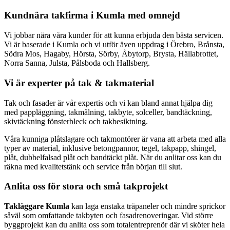
Kundnära takfirma i Kumla med omnejd
Vi jobbar nära våra kunder för att kunna erbjuda den bästa servicen.
Vi är baserade i Kumla och vi utför även uppdrag i Örebro, Brånsta,
Södra Mos, Hagaby, Hörsta, Sörby, Åbytorp, Brysta, Hällabrottet,
Norra Sanna, Julsta, Pålsboda och Hallsberg.
Vi är experter på tak & takmaterial
Tak och fasader är vår expertis och vi kan bland annat hjälpa dig
med pappläggning, takmålning, takbyte, solceller, bandtäckning,
skivtäckning fönsterbleck och takbesiktning.
Våra kunniga plåtslagare och takmontörer är vana att arbeta med alla
typer av material, inklusive betongpannor, tegel, takpapp, shingel,
plåt, dubbelfalsad plåt och bandtäckt plåt. När du anlitar oss kan du
räkna med kvalitetstänk och service från början till slut.
Anlita oss för stora och små takprojekt
Takläggare Kumla
kan laga enstaka träpaneler och mindre sprickor
såväl som omfattande takbyten och fasadrenoveringar. Vid större
byggprojekt kan du anlita oss som totalentreprenör där vi sköter hela