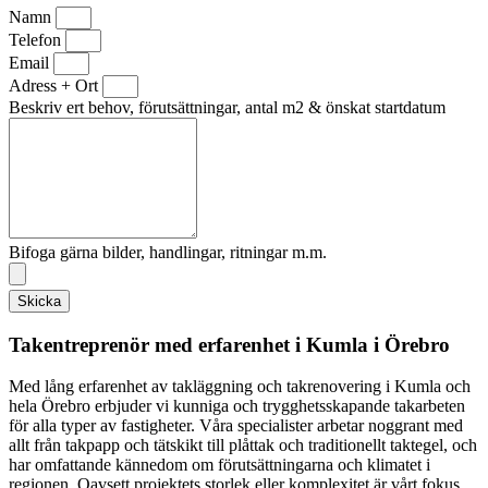
Namn
Telefon
Email
Adress + Ort
Beskriv ert behov, förutsättningar, antal m2 & önskat startdatum
Bifoga gärna bilder, handlingar, ritningar m.m.
Skicka
Takentreprenör med erfarenhet i Kumla i Örebro
Med lång erfarenhet av takläggning och takrenovering i Kumla och
hela Örebro erbjuder vi kunniga och trygghetsskapande takarbeten
för alla typer av fastigheter. Våra specialister arbetar noggrant med
allt från takpapp och tätskikt till plåttak och traditionellt taktegel, och
har omfattande kännedom om förutsättningarna och klimatet i
regionen. Oavsett projektets storlek eller komplexitet är vårt fokus