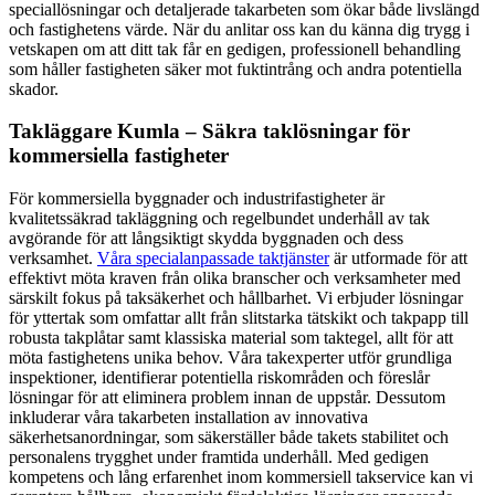
speciallösningar och detaljerade takarbeten som ökar både livslängd
och fastighetens värde. När du anlitar oss kan du känna dig trygg i
vetskapen om att ditt tak får en gedigen, professionell behandling
som håller fastigheten säker mot fuktintrång och andra potentiella
skador.
Takläggare Kumla – Säkra taklösningar för
kommersiella fastigheter
För kommersiella byggnader och industrifastigheter är
kvalitetssäkrad takläggning och regelbundet underhåll av tak
avgörande för att långsiktigt skydda byggnaden och dess
verksamhet.
Våra specialanpassade taktjänster
är utformade för att
effektivt möta kraven från olika branscher och verksamheter med
särskilt fokus på taksäkerhet och hållbarhet. Vi erbjuder lösningar
för yttertak som omfattar allt från slitstarka tätskikt och takpapp till
robusta takplåtar samt klassiska material som taktegel, allt för att
möta fastighetens unika behov. Våra takexperter utför grundliga
inspektioner, identifierar potentiella riskområden och föreslår
lösningar för att eliminera problem innan de uppstår. Dessutom
inkluderar våra takarbeten installation av innovativa
säkerhetsanordningar, som säkerställer både takets stabilitet och
personalens trygghet under framtida underhåll. Med gedigen
kompetens och lång erfarenhet inom kommersiell takservice kan vi