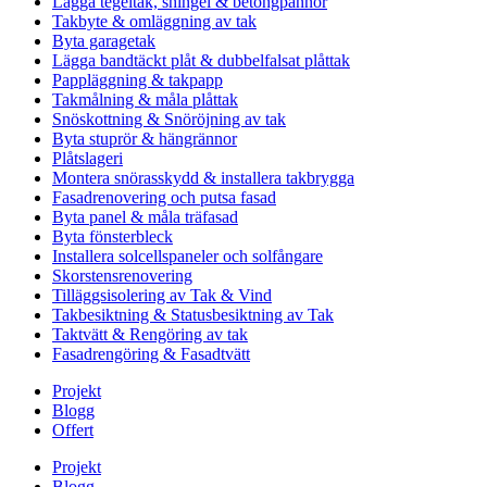
Lägga tegeltak, shingel & betongpannor
Takbyte & omläggning av tak
Byta garagetak
Lägga bandtäckt plåt & dubbelfalsat plåttak
Pappläggning & takpapp
Takmålning & måla plåttak
Snöskottning & Snöröjning av tak
Byta stuprör & hängrännor
Plåtslageri
Montera snörasskydd & installera takbrygga
Fasadrenovering och putsa fasad
Byta panel & måla träfasad
Byta fönsterbleck
Installera solcellspaneler och solfångare
Skorstensrenovering
Tilläggsisolering av Tak & Vind
Takbesiktning & Statusbesiktning av Tak
Taktvätt & Rengöring av tak
Fasadrengöring & Fasadtvätt
Projekt
Blogg
Offert
Projekt
Blogg