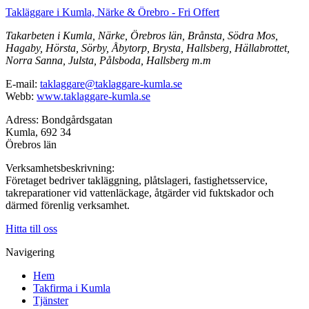
Takläggare i Kumla, Närke & Örebro - Fri Offert
Takarbeten i Kumla, Närke, Örebros län, Brånsta, Södra Mos,
Hagaby, Hörsta, Sörby, Åbytorp, Brysta, Hallsberg, Hällabrottet,
Norra Sanna, Julsta, Pålsboda, Hallsberg m.m
E-mail:
taklaggare@taklaggare-kumla.se
Webb:
www.taklaggare-kumla.se
Adress: Bondgårdsgatan
Kumla, 692 34
Örebros län
Verksamhetsbeskrivning:
Företaget bedriver takläggning, plåtslageri, fastighetsservice,
takreparationer vid vattenläckage, åtgärder vid fuktskador och
därmed förenlig verksamhet.
Hitta till oss
Navigering
Hem
Takfirma i Kumla
Tjänster