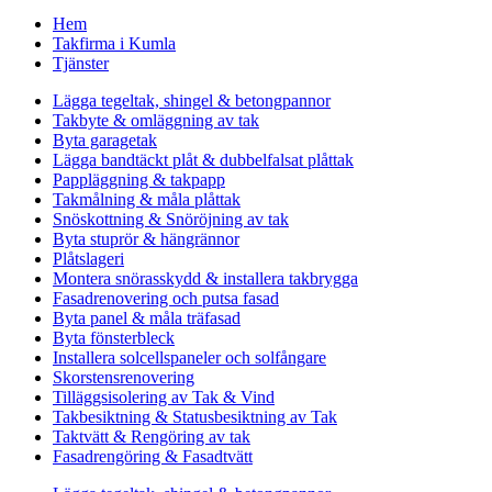
Hem
Takfirma i Kumla
Tjänster
Lägga tegeltak, shingel & betongpannor
Takbyte & omläggning av tak
Byta garagetak
Lägga bandtäckt plåt & dubbelfalsat plåttak
Pappläggning & takpapp
Takmålning & måla plåttak
Snöskottning & Snöröjning av tak
Byta stuprör & hängrännor
Plåtslageri
Montera snörasskydd & installera takbrygga
Fasadrenovering och putsa fasad
Byta panel & måla träfasad
Byta fönsterbleck
Installera solcellspaneler och solfångare
Skorstensrenovering
Tilläggsisolering av Tak & Vind
Takbesiktning & Statusbesiktning av Tak
Taktvätt & Rengöring av tak
Fasadrengöring & Fasadtvätt