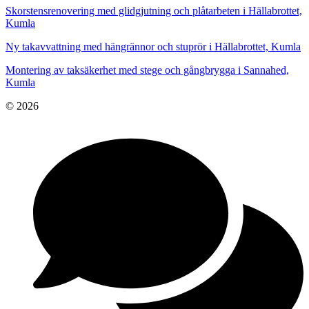
Skorstensrenovering med glidgjutning och plåtarbeten i Hällabrottet,
Kumla
Ny takavvattning med hängrännor och stuprör i Hällabrottet, Kumla
Montering av taksäkerhet med stege och gångbrygga i Sannahed,
Kumla
© 2026