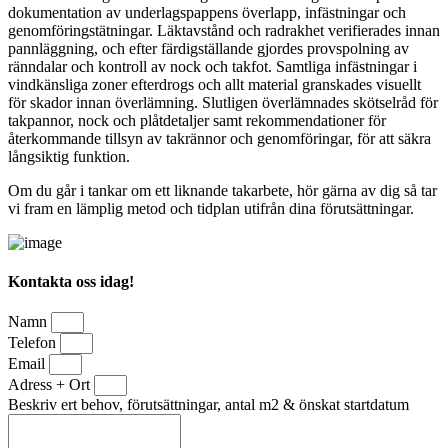
dokumentation av underlagspappens överlapp, infästningar och
genomföringstätningar. Läktavstånd och radrakhet verifierades innan
pannläggning, och efter färdigställande gjordes provspolning av
ränndalar och kontroll av nock och takfot. Samtliga infästningar i
vindkänsliga zoner efterdrogs och allt material granskades visuellt
för skador innan överlämning. Slutligen överlämnades skötselråd för
takpannor, nock och plåtdetaljer samt rekommendationer för
återkommande tillsyn av takrännor och genomföringar, för att säkra
långsiktig funktion.
Om du går i tankar om ett liknande takarbete, hör gärna av dig så tar
vi fram en lämplig metod och tidplan utifrån dina förutsättningar.
Kontakta oss idag!
Namn
Telefon
Email
Adress + Ort
Beskriv ert behov, förutsättningar, antal m2 & önskat startdatum