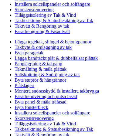
Installera solcellspaneler och solfångare
Skorstensrenovering
Tilläggsisolering av Tak & Vind
Takbesiktning & Statusbesiktning av Tak
Taktvätt & Rengöring av tak
Fasadrengöring & Fasadtvätt
Lägga tegeltak, shingel & betongpannor
Takbyte & omläggning av tak
Byta garagetak
Lägga bandtäckt plåt & dubbelfalsat plåttak
Pappläggning & takpapp
Takmålning & måla plåttak
Snöskottning & Snöröjning av tak
Byta stuprör & hängrännor
Plåtslageri
Montera snörasskydd & installera takbrygga
Fasadrenovering och putsa fasad
Byta panel & måla träfasad
Byta fönsterbleck
Installera solcellspaneler och solfångare
Skorstensrenovering
Tilläggsisolering av Tak & Vind
Takbesiktning & Statusbesiktning av Tak
Taktvätt & Rengöring av tak