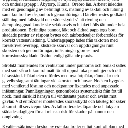
och underlagspapp i Åbytorp, Kumla, Örebro län. Arbetet inleddes
med en genomgång av befintligt tak, mätning av takfall och lutning
samt kontroll av råspont och genomföringar. Därefter restes godkänd
ställning med fallskydd och väderskydd så att rivning och
återuppbyggnad kunde ske sektionsvis och taket hölls tätt under hela
produktionen. Befintliga pannor, läkt och åldrad papp togs bort,
skadade partier av råspont byttes och takfotsdetaljer förbereddes för
korrekt vattenavledning. Underlagspapp lades från takfoten med
föreskrivet överlapp, klistrade skarvar och uppdragningar runt
skorsten och genomföringar; infästningar gjordes med
korrosionsskyddade fästdon enligt gällande praxis.
Ströläkt monterades för ventilation under pannorna och bärläkt sattes
med snörslå och kontrollmått för att uppnå raka pannlinjer och rätt
bäravstånd. Plåtarbeten utfördes med nya fotplåtar, ränndalar och
gavelbeslag samt tätningar vid skorsten och huvar. Nocken byggdes
med ventilerad lösning och nockpannor fixerades med anpassade
infästningar. Pannläggningen genomfördes systematiskt från fot till
nock, med särskild hänsyn till vindutsatta partier och avslut mot
gavlar. Vid entrézoner monterades snörasskydd och taksteg för säker
åtkomst till servicepunkter. Avfall sorterades löpande och takytan
städades dagligen för att minska risk för skador på pannor och
omgivning.
Kvalitetssäkringen bestod av egenkontroller enligt kontrollplan med