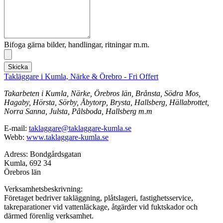
Bifoga gärna bilder, handlingar, ritningar m.m.
Skicka
Takläggare i Kumla, Närke & Örebro - Fri Offert
Takarbeten i Kumla, Närke, Örebros län, Brånsta, Södra Mos,
Hagaby, Hörsta, Sörby, Åbytorp, Brysta, Hallsberg, Hällabrottet,
Norra Sanna, Julsta, Pålsboda, Hallsberg m.m
E-mail:
taklaggare@taklaggare-kumla.se
Webb:
www.taklaggare-kumla.se
Adress: Bondgårdsgatan
Kumla, 692 34
Örebros län
Verksamhetsbeskrivning:
Företaget bedriver takläggning, plåtslageri, fastighetsservice,
takreparationer vid vattenläckage, åtgärder vid fuktskador och
därmed förenlig verksamhet.