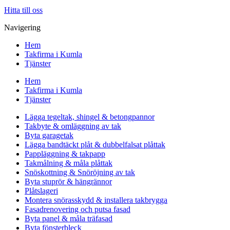
Hitta till oss
Navigering
Hem
Takfirma i Kumla
Tjänster
Hem
Takfirma i Kumla
Tjänster
Lägga tegeltak, shingel & betongpannor
Takbyte & omläggning av tak
Byta garagetak
Lägga bandtäckt plåt & dubbelfalsat plåttak
Pappläggning & takpapp
Takmålning & måla plåttak
Snöskottning & Snöröjning av tak
Byta stuprör & hängrännor
Plåtslageri
Montera snörasskydd & installera takbrygga
Fasadrenovering och putsa fasad
Byta panel & måla träfasad
Byta fönsterbleck