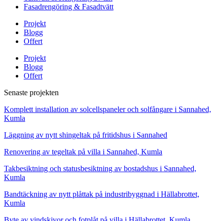
Fasadrengöring & Fasadtvätt
Projekt
Blogg
Offert
Projekt
Blogg
Offert
Senaste projekten
Komplett installation av solcellspaneler och solfångare i Sannahed,
Kumla
Läggning av nytt shingeltak på fritidshus i Sannahed
Renovering av tegeltak på villa i Sannahed, Kumla
Takbesiktning och statusbesiktning av bostadshus i Sannahed,
Kumla
Bandtäckning av nytt plåttak på industribyggnad i Hällabrottet,
Kumla
Byte av vindskivor och fotplåt på villa i Hällabrottet, Kumla