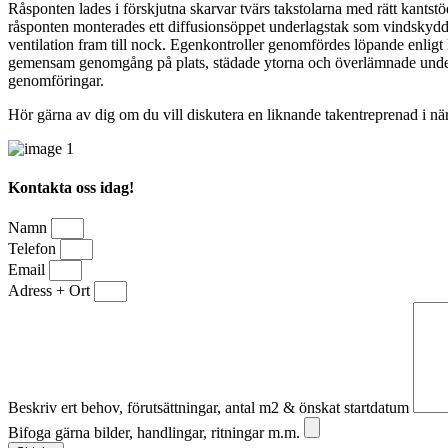
Råsponten lades i förskjutna skarvar tvärs takstolarna med rätt kantstö
råsponten monterades ett diffusionsöppet underlagstak som vindskydd me
ventilation fram till nock. Egenkontroller genomfördes löpande enligt
gemensam genomgång på plats, städade ytorna och överlämnade underlag
genomföringar.
Hör gärna av dig om du vill diskutera en liknande takentreprenad i när
Kontakta oss idag!
Namn
Telefon
Email
Adress + Ort
Beskriv ert behov, förutsättningar, antal m2 & önskat startdatum
Bifoga gärna bilder, handlingar, ritningar m.m.