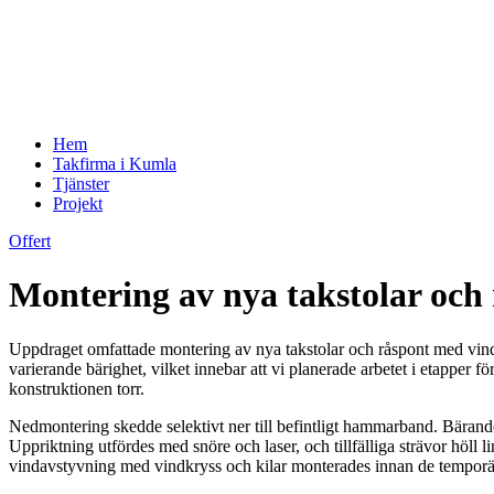
Hem
Takfirma i Kumla
Tjänster
Projekt
Offert
Montering av nya takstolar oc
Uppdraget omfattade montering av nya takstolar och råspont med vinds
varierande bärighet, vilket innebar att vi planerade arbetet i etapper för 
konstruktionen torr.
Nedmontering skedde selektivt ner till befintligt hammarband. Bärande
Uppriktning utfördes med snöre och laser, och tillfälliga strävor höl
vindavstyvning med vindkryss och kilar monterades innan de temporära