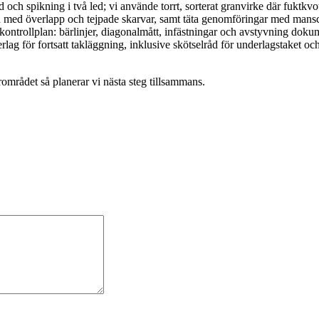
d och spikning i två led; vi använde torrt, sorterat granvirke där fuktk
d överlapp och tejpade skarvar, samt täta genomföringar med manschetter
 kontrollplan: bärlinjer, diagonalmått, infästningar och avstyvning dok
 för fortsatt takläggning, inklusive skötselråd för underlagstaket och
området så planerar vi nästa steg tillsammans.