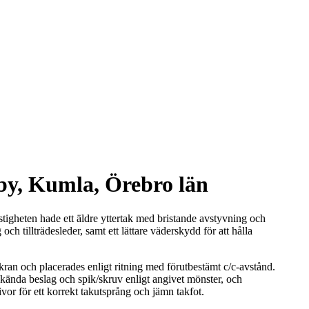
by, Kumla, Örebro län
igheten hade ett äldre yttertak med bristande avstyvning och
g och tillträdesleder, samt ett lättare väderskydd för att hålla
ran och placerades enligt ritning med förutbestämt c/c‑avstånd.
dkända beslag och spik/skruv enligt angivet mönster, och
r för ett korrekt takutsprång och jämn takfot.