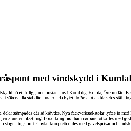
h råspont med vindskydd i Kumla
kydd på ett friliggande bostadshus i Kumlaby, Kumla, Örebro län. Fast
att säkerställa stabilitet under hela bytet. Inför start etablerades ställnin
 delar stämpades där så krävdes. Nya fackverkstakstolar lyftes in med k
l linjerna under infästning. Förankring mot hammarband utfördes med go
 stagen togs bort. Gavlar kompletterades med gavelspetsar och ändskivo