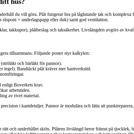
ditt hus?
nderhåll du vill göra. Plåt fungerar bra på låglutande tak och komplexa
a råspont + underlagspapp eller duk) samt god ventilation.
klar, takkupor), plåtbeslag och taksäkerhet. Livslängden avgörs av kval
gera tillsammans. Följande poster styr kalkylen:
(ströläkt och bärläkt för pannor).
ler tegel). Bandtäckt plåt kräver mer hantverkstid.
enomföringar.
d enligt Boverkets krav.
ökar arbetstiden.
ling av rivet material.
 precision i kantdetaljer. Pannor är modulära och lätta att punktrepare
rätt och underhållet sköts. Plåtens livslängd beror främst på tjocklek,