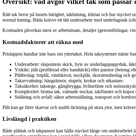
Översikt: vad avgör vilket tak som passar 
Rätt tak beror på husets bärighet, taklutning, klimat och hur mycket u
normal lutning. Båda kräver ett tätt underarbete med underlagstak (oft
Kostnaden påverkas mest av arbetsinsats, detaljer (genomföringar, vin
Kostnadsfaktorer att räkna med
Prislappen handlar inte bara om yttertaket. Hela taksystemet måste fun
Underarbete: råspontens skick, byte av underlagspapp/duk, läkt 
Ytskikt: plåt (profilerad eller bandtäckt) eller pannor (betong el
Plåtbeslag: fotplåt, vindskivor, nockplåt, skorstensbeslag och g
Takavvattning: hängrännor, stuprör, krokar och utkastare.
Tak­säkerhet: takstege, gångbrygga, livlinefäste och snörasskyd
Komplexitet: brutna tak, valmade nockar, takfönster och kupor 
Ställning och avfall: säker arbetsställning, transport och bortfors
Plåt kan ge färre skarvar och snabb täckning på stora ytor, men kräver
Livslängd i praktiken
Både plåttak och takpannor kan hålla mycket länge om underarbetet är 