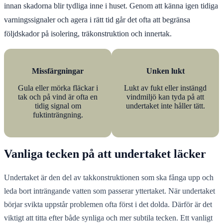
innan skadorna blir tydliga inne i huset. Genom att känna igen tidiga
varningssignaler och agera i rätt tid går det ofta att begränsa
följdskador på isolering, träkonstruktion och innertak.
Missfärgningar
Unken lukt
Gula eller mörka fläckar i
Lukt av fukt eller instängd
tak och på vind är ofta en
vindmiljö kan tyda på att
tidig signal om
undertaket inte håller tätt.
fuktinträngning.
Vanliga tecken på att undertaket läcker
Undertaket är den del av takkonstruktionen som ska fånga upp och
leda bort inträngande vatten som passerar yttertaket. När undertaket
börjar svikta uppstår problemen ofta först i det dolda. Därför är det
viktigt att titta efter både synliga och mer subtila tecken. Ett vanligt