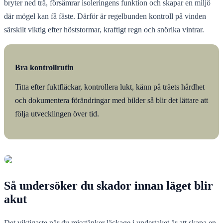
bryter ned trä, försämrar isoleringens funktion och skapar en miljö
där mögel kan få fäste. Därför är regelbunden kontroll på vinden
särskilt viktig efter höststormar, kraftigt regn och snörika vintrar.
Bra kontrollrutin
Titta efter fuktfläckar, kontrollera lukt, känn på träets hårdhet
och dokumentera förändringar med bilder så blir det lättare att
följa utvecklingen över tid.
Så undersöker du skador innan läget blir
akut
Det viktigaste när du misstänker läckage i undertaket är att skapa en