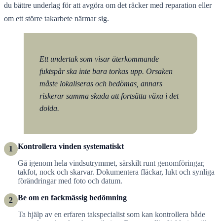
du bättre underlag för att avgöra om det räcker med reparation eller
om ett större takarbete närmar sig.
Ett undertak som visar återkommande
fuktspår ska inte bara torkas upp. Orsaken
måste lokaliseras och bedömas, annars
riskerar samma skada att fortsätta växa i det
dolda.
Kontrollera vinden systematiskt
1
Gå igenom hela vindsutrymmet, särskilt runt genomföringar,
takfot, nock och skarvar. Dokumentera fläckar, lukt och synliga
förändringar med foto och datum.
Be om en fackmässig bedömning
2
Ta hjälp av en erfaren takspecialist som kan kontrollera både