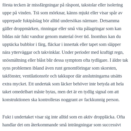
första tecken är missfärgningar på råspont, takstolar eller isolering
uppe på vinden. Trä som mörknar, känns mjukt eller visar spår av
upprepade fuktpåslag bör alltid undersökas närmare. Detsamma
gäller droppmärken, rinningar eller små vita pålagringar som kan
bildas när fukt vandrar genom material över tid. Inomhus kan du
upptäcka bubblor i färg, fläckar i innertak eller tapet som släpper
nära ytterväggar och takvinklar. Under perioder med kraftigt regn,
snösmältning eller blåst blir dessa symptom ofta tydligare. I äldre tak
syns problemen ibland även runt genomföringar som skorsten,
takfönster, ventilationsrör och takkupor där anslutningarna utsätts
extra mycket. Ett undertak som läcker behöver inte betyda att hela
taket omedelbart måste bytas, men det är en tydlig signal om att
konstruktionen ska kontrolleras noggrant av fackkunnig person.
Fukt i undertaket visar sig inte alltid som en aktiv droppläcka. Ofta
handlar det om återkommande små inträngningar som successivt