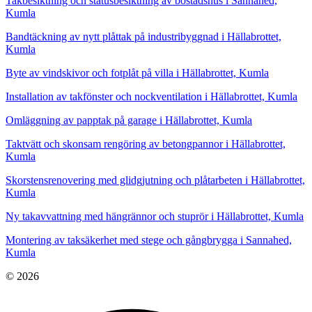
Takbesiktning och statusbesiktning av bostadshus i Sannahed,
Kumla
Bandtäckning av nytt plåttak på industribyggnad i Hällabrottet,
Kumla
Byte av vindskivor och fotplåt på villa i Hällabrottet, Kumla
Installation av takfönster och nockventilation i Hällabrottet, Kumla
Omläggning av papptak på garage i Hällabrottet, Kumla
Taktvätt och skonsam rengöring av betongpannor i Hällabrottet,
Kumla
Skorstensrenovering med glidgjutning och plåtarbeten i Hällabrottet,
Kumla
Ny takavvattning med hängrännor och stuprör i Hällabrottet, Kumla
Montering av taksäkerhet med stege och gångbrygga i Sannahed,
Kumla
© 2026