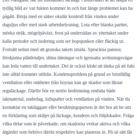
tydlig bild av var fukten kommer in och hur länge problemet kan ha
pågått. Börja med en säker okulär kontroll från vinden under
dagsljus eller med stark arbetsbelysning. Leta efter blanka partier,
mörka stråk, mögelpåväxt, frost på undersidan av yttertaket under
kalla perioder och isolering som ser hopsjunken eller fläckig ut.
Fortsätt sedan med att granska takets utsida. Spruckna pannor,
förskjutna plåtdetaljer, slitna tätningar och igensatta avrinningsvägar
kan leda vatten till undertaket. Det är också klokt att tänka på att fukt
inte alltid kommer utifrån. Kondensproblem på grund av bristfällig
ventilation eller otätheter från boytan kan ge skador som liknar
regnläckage. Därför bör en seriös bedömning omfatta både
takmaterial, underlag, luftspalter och ventilation på vinden. När du
kontaktar en takläggare eller besiktningsperson är det bra att be om
en förklaring som skiljer på läckage, kondens och följdskador. Fråga
vilka delar som är påverkade, om skadorna verkar aktiva och vilka
åtgärder som behövs direkt respektive kan planeras in. På så sätt får