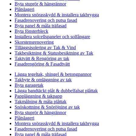
Byta stuprör & hängrännor
Plåtslageri
Montera snörasskydd & installera takbrygga
Fasadrenovering och putsa fasad
Byta panel & måla träfasad
Byta fönsterbleck
Installera solcellspaneler och solfångare
Skorstensrenovering
Tilläggsisolering av Tak & Vind
Takbesiktning & Statusbesiktning av Tak
Taktvätt & Rengöring av tak
Fasadrengöring & Fasadtvätt
Lägga tegeltak, shingel & betongpannor
Takbyte & omläggning av tak
Byta garagetak
Lägga bandtäckt plåt & dubbelfalsat plåttak
Pappläggning & takpapp
Takmålning & måla plåttak
Snöskottning & Snöröjning av tak
Byta stuprör & hängrännor
Plåtslageri
Montera snörasskydd & installera takbrygga
Fasadrenovering och putsa fasad
Byta panel & måla träfasad