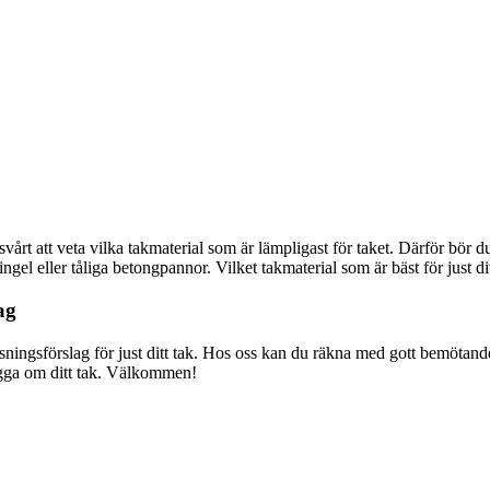
årt att veta vilka takmaterial som är lämpligast för taket. Därför bör du 
hingel eller tåliga betongpannor. Vilket takmaterial som är bäst för just 
ag
ösningsförslag för just ditt tak. Hos oss kan du räkna med gott bemötande
lägga om ditt tak. Välkommen!