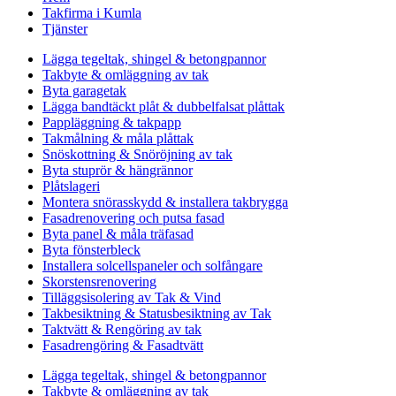
Takfirma i Kumla
Tjänster
Lägga tegeltak, shingel & betongpannor
Takbyte & omläggning av tak
Byta garagetak
Lägga bandtäckt plåt & dubbelfalsat plåttak
Pappläggning & takpapp
Takmålning & måla plåttak
Snöskottning & Snöröjning av tak
Byta stuprör & hängrännor
Plåtslageri
Montera snörasskydd & installera takbrygga
Fasadrenovering och putsa fasad
Byta panel & måla träfasad
Byta fönsterbleck
Installera solcellspaneler och solfångare
Skorstensrenovering
Tilläggsisolering av Tak & Vind
Takbesiktning & Statusbesiktning av Tak
Taktvätt & Rengöring av tak
Fasadrengöring & Fasadtvätt
Lägga tegeltak, shingel & betongpannor
Takbyte & omläggning av tak