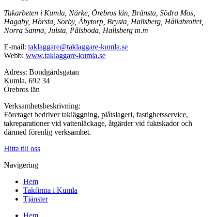
Takarbeten i Kumla, Närke, Örebros län, Brånsta, Södra Mos,
Hagaby, Hörsta, Sörby, Åbytorp, Brysta, Hallsberg, Hällabrottet,
Norra Sanna, Julsta, Pålsboda, Hallsberg m.m
E-mail:
taklaggare@taklaggare-kumla.se
Webb:
www.taklaggare-kumla.se
Adress: Bondgårdsgatan
Kumla, 692 34
Örebros län
Verksamhetsbeskrivning:
Företaget bedriver takläggning, plåtslageri, fastighetsservice,
takreparationer vid vattenläckage, åtgärder vid fuktskador och
därmed förenlig verksamhet.
Hitta till oss
Navigering
Hem
Takfirma i Kumla
Tjänster
Hem