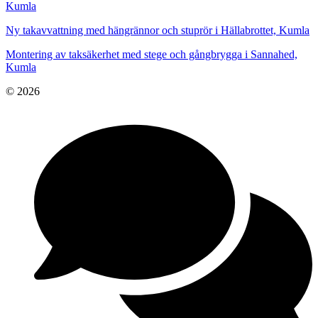
Kumla
Ny takavvattning med hängrännor och stuprör i Hällabrottet, Kumla
Montering av taksäkerhet med stege och gångbrygga i Sannahed,
Kumla
© 2026