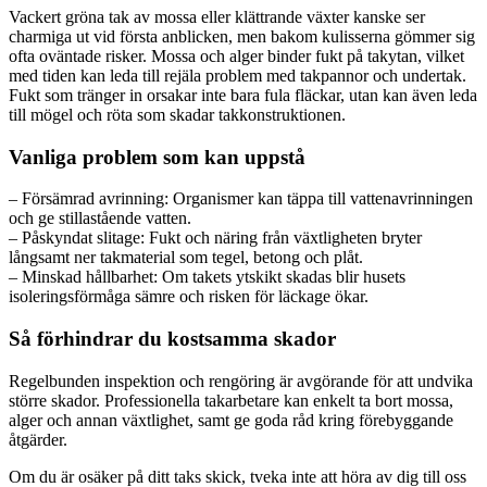
Vackert gröna tak av mossa eller klättrande växter kanske ser
charmiga ut vid första anblicken, men bakom kulisserna gömmer sig
ofta oväntade risker. Mossa och alger binder fukt på takytan, vilket
med tiden kan leda till rejäla problem med takpannor och undertak.
Fukt som tränger in orsakar inte bara fula fläckar, utan kan även leda
till mögel och röta som skadar takkonstruktionen.
Vanliga problem som kan uppstå
– Försämrad avrinning: Organismer kan täppa till vattenavrinningen
och ge stillastående vatten.
– Påskyndat slitage: Fukt och näring från växtligheten bryter
långsamt ner takmaterial som tegel, betong och plåt.
– Minskad hållbarhet: Om takets ytskikt skadas blir husets
isoleringsförmåga sämre och risken för läckage ökar.
Så förhindrar du kostsamma skador
Regelbunden inspektion och rengöring är avgörande för att undvika
större skador. Professionella takarbetare kan enkelt ta bort mossa,
alger och annan växtlighet, samt ge goda råd kring förebyggande
åtgärder.
Om du är osäker på ditt taks skick, tveka inte att höra av dig till oss