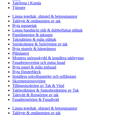
Takfirma i Kumla
Tjänster
Lägga tegeltak, shingel & betongpannor
Takbyte & omläggning av tak
Byta garagetak
Lägga bandtäckt plåt & dubbelfalsat plåttak
Pappläggning & takpapp
Takmålning & måla plåttak
Snöskottning & Snöröjning av tak
Byta stuprör & hängrännor
Plåtslageri
Montera snörasskydd & installera takbrygga
Fasadrenovering och putsa fasad
Byta panel & måla träfasad
Byta fönsterbleck
Installera solcellspaneler och solfångare
Skorstensrenovering
Tilläggsisolering av Tak & Vind
Takbesiktning & Statusbesiktning av Tak
Taktvätt & Rengöring av tak
Fasadrengöring & Fasadtvätt
Lägga tegeltak, shingel & betongpannor
Takbyte & omläggning av tak