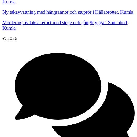
Kumla
Ny takavvattning med hängrännor och stuprör i Hällabrottet, Kumla
Montering av taksäkerhet med stege och gångbrygga i Sannahed,
Kumla
© 2026