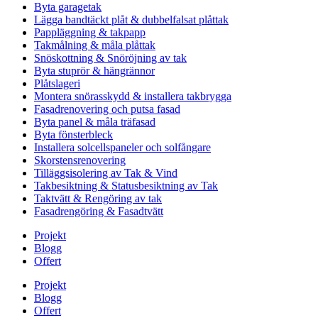
Byta garagetak
Lägga bandtäckt plåt & dubbelfalsat plåttak
Pappläggning & takpapp
Takmålning & måla plåttak
Snöskottning & Snöröjning av tak
Byta stuprör & hängrännor
Plåtslageri
Montera snörasskydd & installera takbrygga
Fasadrenovering och putsa fasad
Byta panel & måla träfasad
Byta fönsterbleck
Installera solcellspaneler och solfångare
Skorstensrenovering
Tilläggsisolering av Tak & Vind
Takbesiktning & Statusbesiktning av Tak
Taktvätt & Rengöring av tak
Fasadrengöring & Fasadtvätt
Projekt
Blogg
Offert
Projekt
Blogg
Offert