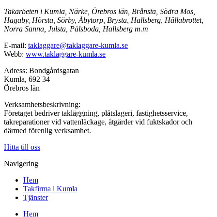
Takarbeten i Kumla, Närke, Örebros län, Brånsta, Södra Mos,
Hagaby, Hörsta, Sörby, Åbytorp, Brysta, Hallsberg, Hällabrottet,
Norra Sanna, Julsta, Pålsboda, Hallsberg m.m
E-mail:
taklaggare@taklaggare-kumla.se
Webb:
www.taklaggare-kumla.se
Adress: Bondgårdsgatan
Kumla, 692 34
Örebros län
Verksamhetsbeskrivning:
Företaget bedriver takläggning, plåtslageri, fastighetsservice,
takreparationer vid vattenläckage, åtgärder vid fuktskador och
därmed förenlig verksamhet.
Hitta till oss
Navigering
Hem
Takfirma i Kumla
Tjänster
Hem