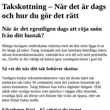
Takskottning – När det är dags
och hur du gör det rätt
När är det egentligen dags att röja snön
från ditt hustak?
Många husägare underskattar riskerna med att låta snön ligga kvar
för länge på taket. Tung, kompakt snö kan innebära betydliga risker,
såsom konstruktionsskador, vattenläckor och till och med potentiella
ras. Därför är det viktigt att känna igen varningstecknen i god tid.
Så vet du när ditt tak behöver skottas
Vanligen brukar rekommendationen vara att skotta taket när
snötäcket når cirka 30 centimeter, men det varierar beroende på
snöns konsistens. Tung blötsnö kan kräva åtgärder tidigare. Håll
utkik efter synliga tecken som sprickor i väggar eller innertak,
ovanliga ljud, att dörrar och fönster blir svåra att öppna, eller att
taket börjat bukta nedåt.
Säkerheten först – Så arbetar du tryggt