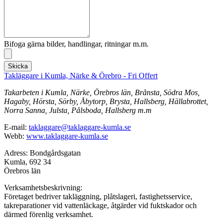
Bifoga gärna bilder, handlingar, ritningar m.m.
Skicka
Takläggare i Kumla, Närke & Örebro - Fri Offert
Takarbeten i Kumla, Närke, Örebros län, Brånsta, Södra Mos,
Hagaby, Hörsta, Sörby, Åbytorp, Brysta, Hallsberg, Hällabrottet,
Norra Sanna, Julsta, Pålsboda, Hallsberg m.m
E-mail:
taklaggare@taklaggare-kumla.se
Webb:
www.taklaggare-kumla.se
Adress: Bondgårdsgatan
Kumla, 692 34
Örebros län
Verksamhetsbeskrivning:
Företaget bedriver takläggning, plåtslageri, fastighetsservice,
takreparationer vid vattenläckage, åtgärder vid fuktskador och
därmed förenlig verksamhet.