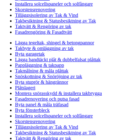
Installera solcellspaneler och solfångare
Skorstensrenovering
Tilläggsisolering av Tak & Vind
Takbesiktning & Statusbesiktning av Tak
Taktvätt & Rengöring av tak
Fasadrengöring & Fasadtvätt
Lägga tegeltak, shingel & betongpannor
Takbyte & omläggning av tak
Byta garagetak
Lägga bandtäckt plåt & dubbelfalsat plåttak
Pappläggning & takpapp
Takmålning & måla plåttak
Snöskottning & Snöröjning av tak
Byta stuprör & hängrännor
Plåtslageri
Montera snörasskydd & installera takbrygga
Fasadrenovering och putsa fasad
Byta panel & måla träfasad
Byta fönsterbleck
Installera solcellspaneler och solfångare
Skorstensrenovering
Tilläggsisolering av Tak & Vind
Takbesiktning & Statusbesiktning av Tak
Taktvätt & Rengöring av tak