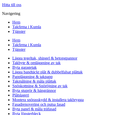
Hitta till oss
Navigering
Hem
Takfirma i Kumla
Tjänster
Hem
Takfirma i Kumla
Tjänster
Lägga tegeltak, shingel & betongpannor
Takbyte & omläggning av tak
Byta garagetak
Lägga bandtäckt plåt & dubbelfalsat plåttak
Pappläggning & takpapp
Takmålning & måla plåttak
Snöskottning & Snöröjning av tak
Byta stuprör & hängrännor
Plåtslageri
Montera snörasskydd & installera takbrygga
Fasadrenovering och putsa fasad
Byta panel & måla träfasad
Byta fönsterbleck